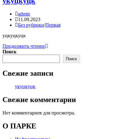
укуцкуцк
Автор
admin
записи:
Запись
11.09.2023
опубликована:
Рубрика
Без рубрики
/
Первая
записи:
уцкуцкуцк
укуцкуцк
Продолжить чтение
Поиск
Поиск
Свежие записи
укуцкуцк
Свежие комментарии
Нет комментариев для просмотра.
О ПАРКЕ