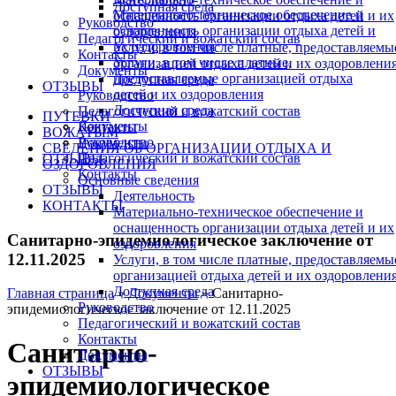
Доступная среда
Материально-техническое обеспечение и
оснащенность организации отдыха детей и их
Руководство
оснащенность организации отдыха детей и
оздоровления
Педагогический и вожатский состав
их оздоровления
Услуги, в том числе платные, предоставляемы
Контакты
Услуги, в том числе платные,
организацией отдыха детей и их оздоровлени
Документы
предоставляемые организацией отдыха
Доступная среда
ОТЗЫВЫ
детей и их оздоровления
Руководство
Доступная среда
Педагогический и вожатский состав
ПУТЕВКИ
Документы
Контакты
ВОЖАТЫМ
Руководство
Документы
СВЕДЕНИЯ ОБ ОРГАНИЗАЦИИ ОТДЫХА И
Педагогический и вожатский состав
ОТЗЫВЫ
ОЗДОРОВЛЕНИЯ
Контакты
Основные сведения
ОТЗЫВЫ
Деятельность
КОНТАКТЫ
Материально-техническое обеспечение и
оснащенность организации отдыха детей и их
Санитарно-эпидемиологическое заключение от
оздоровления
12.11.2025
Услуги, в том числе платные, предоставляемы
организацией отдыха детей и их оздоровлени
Доступная среда
Главная страница
»
Документы
»
Санитарно-
Руководство
эпидемиологическое заключение от 12.11.2025
Педагогический и вожатский состав
Контакты
Санитарно-
Документы
ОТЗЫВЫ
эпидемиологическое