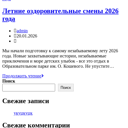
Летние оздоровительные смены 2026
года
Автор
admin
записи:
Запись
20.01.2026
опубликована:
Рубрика
записи:
Мы начали подготовку к самому незабываемому лету 2026
года. Новые захватывающие истории, незабываемые
приключения и море детских улыбок - все это отдых в
Образовательном парке им. О. Кошевого. Не упустите…
Летние
Продолжить чтение
оздоровительные
Поиск
смены
Поиск
2026
года
Свежие записи
укуцкуцк
Свежие комментарии