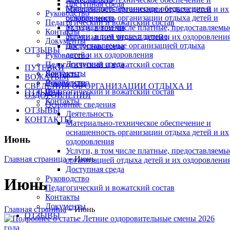
Доступная среда
Материально-техническое обеспечение и
оснащенность организации отдыха детей и их
Руководство
оснащенность организации отдыха детей и
оздоровления
Педагогический и вожатский состав
их оздоровления
Услуги, в том числе платные, предоставляемы
Контакты
Услуги, в том числе платные,
организацией отдыха детей и их оздоровлени
Документы
предоставляемые организацией отдыха
Доступная среда
ОТЗЫВЫ
детей и их оздоровления
Руководство
Доступная среда
Педагогический и вожатский состав
ПУТЕВКИ
Документы
Контакты
ВОЖАТЫМ
Руководство
Документы
СВЕДЕНИЯ ОБ ОРГАНИЗАЦИИ ОТДЫХА И
Педагогический и вожатский состав
ОТЗЫВЫ
ОЗДОРОВЛЕНИЯ
Контакты
Основные сведения
ОТЗЫВЫ
Деятельность
КОНТАКТЫ
Материально-техническое обеспечение и
оснащенность организации отдыха детей и их
Июнь
оздоровления
Услуги, в том числе платные, предоставляемы
Главная страница
»
Июнь
организацией отдыха детей и их оздоровлени
Доступная среда
Руководство
Июнь
Педагогический и вожатский состав
Контакты
Документы
Главная страница
»
Июнь
ОТЗЫВЫ