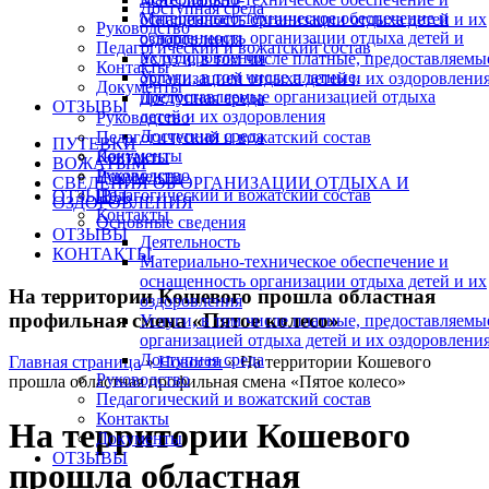
Доступная среда
Материально-техническое обеспечение и
оснащенность организации отдыха детей и их
Руководство
оснащенность организации отдыха детей и
оздоровления
Педагогический и вожатский состав
их оздоровления
Услуги, в том числе платные, предоставляемы
Контакты
Услуги, в том числе платные,
организацией отдыха детей и их оздоровлени
Документы
предоставляемые организацией отдыха
Доступная среда
ОТЗЫВЫ
детей и их оздоровления
Руководство
Доступная среда
Педагогический и вожатский состав
ПУТЕВКИ
Документы
Контакты
ВОЖАТЫМ
Руководство
Документы
СВЕДЕНИЯ ОБ ОРГАНИЗАЦИИ ОТДЫХА И
Педагогический и вожатский состав
ОТЗЫВЫ
ОЗДОРОВЛЕНИЯ
Контакты
Основные сведения
ОТЗЫВЫ
Деятельность
КОНТАКТЫ
Материально-техническое обеспечение и
оснащенность организации отдыха детей и их
На территории Кошевого прошла областная
оздоровления
профильная смена «Пятое колесо»
Услуги, в том числе платные, предоставляемы
организацией отдыха детей и их оздоровлени
Доступная среда
Главная страница
»
Новости
»
На территории Кошевого
Руководство
прошла областная профильная смена «Пятое колесо»
Педагогический и вожатский состав
Контакты
На территории Кошевого
Документы
ОТЗЫВЫ
прошла областная