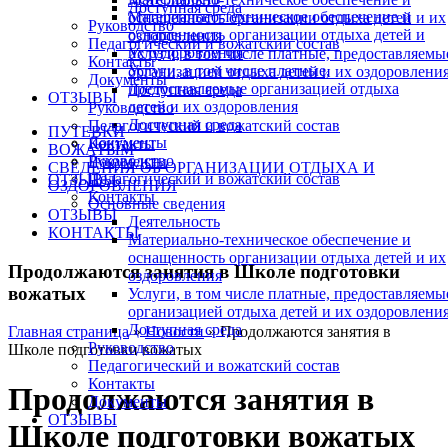
Доступная среда
Материально-техническое обеспечение и
оснащенность организации отдыха детей и их
Руководство
оснащенность организации отдыха детей и
оздоровления
Педагогический и вожатский состав
их оздоровления
Услуги, в том числе платные, предоставляемы
Контакты
Услуги, в том числе платные,
организацией отдыха детей и их оздоровлени
Документы
предоставляемые организацией отдыха
Доступная среда
ОТЗЫВЫ
детей и их оздоровления
Руководство
Доступная среда
Педагогический и вожатский состав
ПУТЕВКИ
Документы
Контакты
ВОЖАТЫМ
Руководство
Документы
СВЕДЕНИЯ ОБ ОРГАНИЗАЦИИ ОТДЫХА И
Педагогический и вожатский состав
ОТЗЫВЫ
ОЗДОРОВЛЕНИЯ
Контакты
Основные сведения
ОТЗЫВЫ
Деятельность
КОНТАКТЫ
Материально-техническое обеспечение и
оснащенность организации отдыха детей и их
Продолжаются занятия в Школе подготовки
оздоровления
вожатых
Услуги, в том числе платные, предоставляемы
организацией отдыха детей и их оздоровлени
Доступная среда
Главная страница
»
Новости
»
Продолжаются занятия в
Руководство
Школе подготовки вожатых
Педагогический и вожатский состав
Контакты
Продолжаются занятия в
Документы
ОТЗЫВЫ
Школе подготовки вожатых