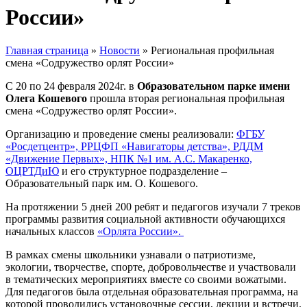
России»
Главная страница
»
Новости
»
Региональная профильная
смена «Содружество орлят России»
С 20 по 24 февраля 2024г. в
Образовательном парке имени
Олега Кошевого
прошла вторая региональная профильная
смена «Содружество орлят России».
Организацию и проведение смены реализовали:
ФГБУ
«Росдетцентр»,
РРЦФП «Навигаторы детства»,
РДДМ
«Движение Первых»,
НПК №1 им. А.С. Макаренко,
ОЦРТДиЮ
и его структурное подразделение –
Образовательный парк им. О. Кошевого.
На протяжении 5 дней 200 ребят и педагогов изучали 7 треков
программы развития социальной активности обучающихся
начальных классов
«Орлята России».
В рамках смены школьники узнавали о патриотизме,
экологии, творчестве, спорте, добровольчестве и участвовали
в тематических мероприятиях вместе со своими вожатыми.
Для педагогов была отдельная образовательная программа, на
которой проводились установочные сессии, лекции и встречи.