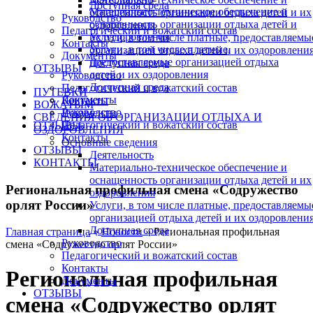
Доступная среда
Материально-техническое обеспечение и
оснащенность организации отдыха детей и их
Руководство
оснащенность организации отдыха детей и
оздоровления
Педагогический и вожатский состав
их оздоровления
Услуги, в том числе платные, предоставляемы
Контакты
Услуги, в том числе платные,
организацией отдыха детей и их оздоровлени
Документы
предоставляемые организацией отдыха
Доступная среда
ОТЗЫВЫ
детей и их оздоровления
Руководство
Доступная среда
Педагогический и вожатский состав
ПУТЕВКИ
Документы
Контакты
ВОЖАТЫМ
Руководство
Документы
СВЕДЕНИЯ ОБ ОРГАНИЗАЦИИ ОТДЫХА И
Педагогический и вожатский состав
ОТЗЫВЫ
ОЗДОРОВЛЕНИЯ
Контакты
Основные сведения
ОТЗЫВЫ
Деятельность
КОНТАКТЫ
Материально-техническое обеспечение и
оснащенность организации отдыха детей и их
Региональная профильная смена «Содружество
оздоровления
орлят России»
Услуги, в том числе платные, предоставляемы
организацией отдыха детей и их оздоровлени
Доступная среда
Главная страница
»
Новости
»
Региональная профильная
Руководство
смена «Содружество орлят России»
Педагогический и вожатский состав
Контакты
Региональная профильная
Документы
ОТЗЫВЫ
смена «Содружество орлят