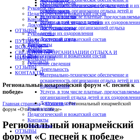
Доступная среда
Материально-техническое обеспечение и
оснащенность организации отдыха детей и их
Руководство
оснащенность организации отдыха детей и
оздоровления
Педагогический и вожатский состав
их оздоровления
Услуги, в том числе платные, предоставляемы
Контакты
Услуги, в том числе платные,
организацией отдыха детей и их оздоровлени
Документы
предоставляемые организацией отдыха
Доступная среда
ОТЗЫВЫ
детей и их оздоровления
Руководство
Доступная среда
Педагогический и вожатский состав
ПУТЕВКИ
Документы
Контакты
ВОЖАТЫМ
Руководство
Документы
СВЕДЕНИЯ ОБ ОРГАНИЗАЦИИ ОТДЫХА И
Педагогический и вожатский состав
ОТЗЫВЫ
ОЗДОРОВЛЕНИЯ
Контакты
Основные сведения
ОТЗЫВЫ
Деятельность
КОНТАКТЫ
Материально-техническое обеспечение и
оснащенность организации отдыха детей и их
Региональный юнармейский форум «С песней к
оздоровления
победе»
Услуги, в том числе платные, предоставляемы
организацией отдыха детей и их оздоровлени
Доступная среда
Главная страница
»
Новости
»
Региональный юнармейский
Руководство
форум «С песней к победе»
Педагогический и вожатский состав
Контакты
Региональный юнармейский
Документы
ОТЗЫВЫ
форум «С песней к победе»