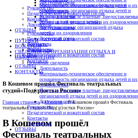
Доступная среда
Материально-техническое обеспечение и
оснащенность организации отдыха детей и их
Руководство
оснащенность организации отдыха детей и
оздоровления
Педагогический и вожатский состав
их оздоровления
Услуги, в том числе платные, предоставляемы
Контакты
Услуги, в том числе платные,
организацией отдыха детей и их оздоровлени
Документы
предоставляемые организацией отдыха
Доступная среда
ОТЗЫВЫ
детей и их оздоровления
Руководство
Доступная среда
Педагогический и вожатский состав
ПУТЕВКИ
Документы
Контакты
ВОЖАТЫМ
Руководство
Документы
СВЕДЕНИЯ ОБ ОРГАНИЗАЦИИ ОТДЫХА И
Педагогический и вожатский состав
ОТЗЫВЫ
ОЗДОРОВЛЕНИЯ
Контакты
Основные сведения
ОТЗЫВЫ
Деятельность
КОНТАКТЫ
Материально-техническое обеспечение и
оснащенность организации отдыха детей и их
В Кошевом прошёл Фестиваль театральных
оздоровления
студий«Под(:р}остки России»
Услуги, в том числе платные, предоставляемы
организацией отдыха детей и их оздоровлени
Доступная среда
Главная страница
»
Новости
»
В Кошевом прошёл Фестиваль
Руководство
театральных студий«Под(:р}остки России»
Педагогический и вожатский состав
Контакты
В Кошевом прошёл
Документы
ОТЗЫВЫ
Фестиваль театральных