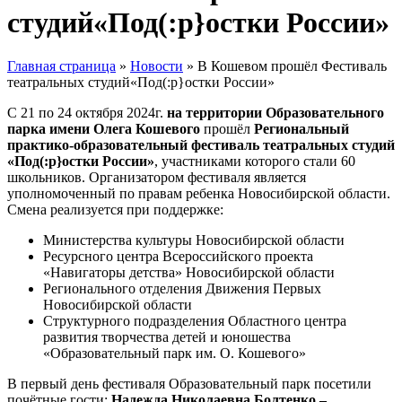
студий«Под(:р}остки России»
Главная страница
»
Новости
»
В Кошевом прошёл Фестиваль
театральных студий«Под(:р}остки России»
С 21 по 24 октября 2024г.
на территории Образовательного
парка имени Олега Кошевого
прошёл
Региональный
практико-образовательный фестиваль театральных студий
«Под(:р}остки России»
, участниками которого стали 60
школьников. Организатором фестиваля является
уполномоченный по правам ребенка Новосибирской области.
Смена реализуется при поддержке:
Министерства культуры Новосибирской области
Ресурсного центра Всероссийского проекта
«Навигаторы детства» Новосибирской области
Регионального отделения Движения Первых
Новосибирской области
Структурного подразделения Областного центра
развития творчества детей и юношества
«Образовательный парк им. О. Кошевого»
В первый день фестиваля Образовательный парк посетили
почётные гости:
Надежда Николаевна Болтенко –