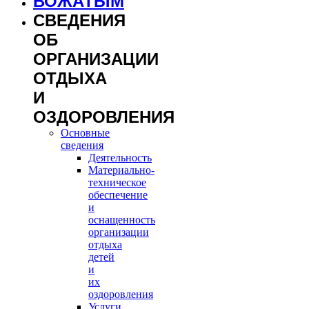
ВОЖАТЫМ
СВЕДЕНИЯ
ОБ
ОРГАНИЗАЦИИ
ОТДЫХА
И
ОЗДОРОВЛЕНИЯ
Основные
сведения
Деятельность
Материально-
техническое
обеспечение
и
оснащенность
организации
отдыха
детей
и
их
оздоровления
Услуги,