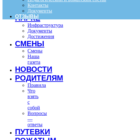
Контакты
О
Документы
ОТЗЫВЫ
ПАРКЕ
Инфраструктура
Документы
Достижения
СМЕНЫ
Смены
Наша
газета
НОВОСТИ
РОДИТЕЛЯМ
Правила
Что
взять
с
собой
Вопросы
—
ответы
ПУТЕВКИ