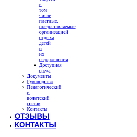
в
том
числе
платные,
предоставляемые
организацией
отдыха
детей
и
их
оздоровления
Доступная
среда
Документы
Руководство
Педагогический
и
вожатский
состав
Контакты
ОТЗЫВЫ
КОНТАКТЫ